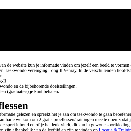
 van de website kun je informatie vinden om jezelf een beeld te vormen
n Taekwondo vereniging Tong-Il Venray. In de verschillenden hoofds
p:
g-Il
ekwondo en de bijbehorende doelstellingen;
en (graduaties) je kunt behalen.
flessen
nformatie gelezen en spreekt het je aan om taekwondo te gaan beoefenen
van harte welkom om 2 gratis proeflessen/trainingen mee te doen zodat 
de sport inhoud en of je het leuk vindt, dit kan in gewone sportkleding
den zijn afhankelijk van de leeftijd en zijn te vinden op
Locatie & Traini