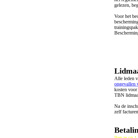
gelezen, be
Voor het be
bescherming
trainingspak
Beschermin
Lidma
Alle leden 
ongevallen 
kosten voor
TBN lidmaa
Na de insch
zelf facture
Betali
Ben je op 1 