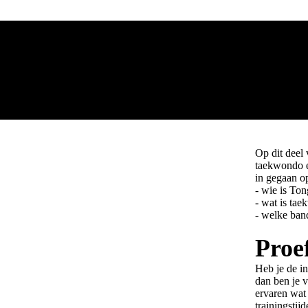
Op dit deel
taekwondo e
in gegaan o
- wie is Ton
- wat is ta
- welke band
Proe
Heb je de i
dan ben je 
ervaren wat 
trainingstij