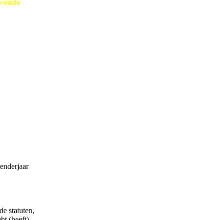
wondo
enderjaar
de statuten,
bt (heeft)