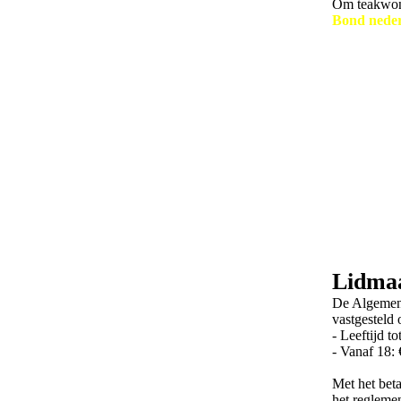
Om teakwond
Bond nede
Lidmaa
De Algemene
vastgesteld 
- Leeftijd to
- Vanaf 18: 
Met het beta
het regleme