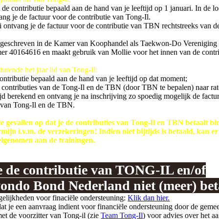
de contributie bepaald aan de hand van je leeftijd op 1 januari. In de l
ang je de factuur voor de contributie van Tong-Il.
ari ontvang je de factuur voor de contributie van TBN rechtstreeks van 
ingeschreven in de Kamer van Koophandel als Taekwon-Do Vereniging 
r 40164616 en maakt gebruik van Mollie voor het innen van de contri
urende het jaar lid van Tong-Il:
ontributie bepaald aan de hand van je leeftijd op dat moment;
 contributies van de Tong-Il en de TBN (door TBN te bepalen) naar ra
ijd berekend en ontvang je na inschrijving zo spoedig mogelijk de factu
s van Tong-Il en de TBN.
lle gevallen op dat je de contributies van Tong-Il en TBN betaalt b
rmijn i.v.m. de verzekeringen! Indien niet bijtijds is betaald, kan er
lgenomen aan de trainingen.
e de contributie van TONG-IL en/of
ondo Bond Nederland niet (meer) bet
elijkheden voor finaciële ondersteuning:
Klik dan hier.
t je een aanvraag indient voor financiële ondersteuning door de gemee
et de voorzitter van Tong-il (zie
Team Tong-Il
) voor advies over het a