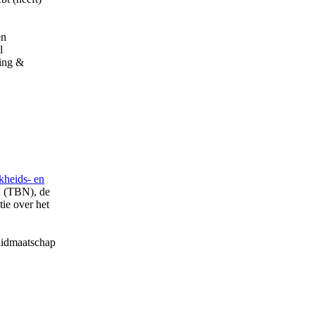
en
l
ding &
jkheids- en
d (TBN), de
tie over het
 lidmaatschap