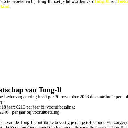
o te beoefenen bij Tong-Il moet je lid worden van
Tong-IL
en
Taek
rland
.
tschap van Tong-Il
 Ledenvergadering heeft per 30 november 2023 de contributie per kal
op:
t 18 jaar: €210 per jaar bij vooruitbetaling;
€240,- per jaar bij vooruitbetaling.
len van de Tong-Il contributie bevestig je dat je (of je ouder/verzorger) 
nt, de Regeling Ongewenst Gedrag en de Privacy Policy van Tong-Il he