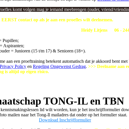
proefles komt volgen mag je iemand meebrengen (ouder, vriend/vriendin/
 EERST contact op als je aan een proefles wilt deelnemen.
efonisch contact opnemen met de hoofdtrainer
Heidy Litjens
op
06 - 24
en wanneer er kan worden meegedaan met de proefles/trainingen:
= Pupillen;
 = Aspiranten;
 ouder = Junioren (15 t/m 17) & Senioren (18+).
e aan een proeftraining betekent automatisch dat je akkoord bent met 
Privacy Policy
en
Regeling Ongewenst Gedrag
.
>>> Deelname aan e
g is altijd op eigen risico.
ijn verzekerd voor ongevallen en aansprakelijkheid via hun verpl
ap van Taekwondo Bond Nederland (mits die betaald is).
aatschap TONG-IL en TBN
e kennismakingslessen lid wilt worden, kun je het inschrijfformulier d
foto mailen naar het Tong-Il mailadres dat onder op het formulier staat.
Download Inschrijfformulier