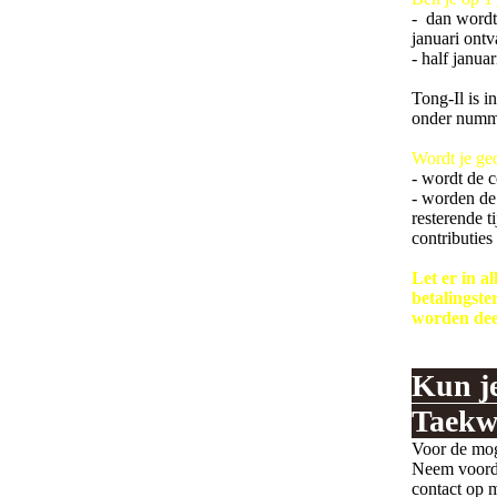
- dan wordt 
januari ontv
- half janu
Tong-Il is 
onder numme
Wordt je ged
- wordt de c
- worden de
resterende t
contributie
Let er in a
betalingste
worden dee
Kun j
Taekw
Voor de mog
Neem voorda
contact op m