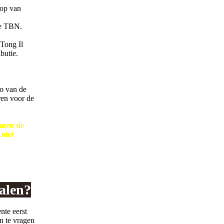
oop van
de TBN.
Tong Il
butie.
to van de
ren voor de
innen de
 niet
alen?
nte eerst
an te vragen