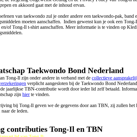
grepen en akkoord gaat met de inhoud ervan.
oefenen van taekwondo zul je onder andere een taekwondo-pak, band 
smiddelen moeten aanschaffen. Indien gewenst kun je ook een Tong-I
 en/of Tong-Il t-shirt aanschaffen. Meer informatie is te vinden op Kle
gsmiddelen.
atschap Taekwondo Bond Nederland
van Tong-Il zijn onder andere in verband met de
collectieve aansprakeli
verzekeringen
verplicht aangesloten bij de Taekwondo Bond Nederlan
 de jaarlijkse TBN-contributie
wordt door ieder lid zelf betaald. Informa
tschap zijn
hier
te vinden.
rijving bij Tong-Il geven we de gegevens door aan TBN, zij zullen het
n naar de leden.
ng contributies Tong-Il en TBN
januari lid van Tong-Il: