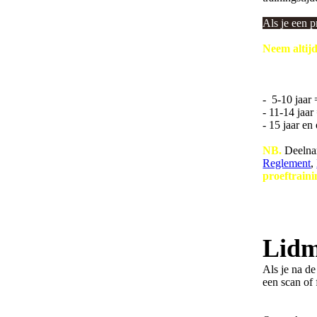
Als je een 
Neem altijd
Je kunt tel
af te stemm
- 5-10 jaar 
- 11-14 jaar
- 15 jaar en
NB.
Deelnam
Reglement
,
proeftrainin
>>>
Leden z
lidmaatsch
Lidm
Als je na d
een scan of 