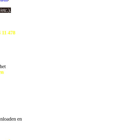
etc.).
4 11 478
om
het
en
ichte
ownloaden en