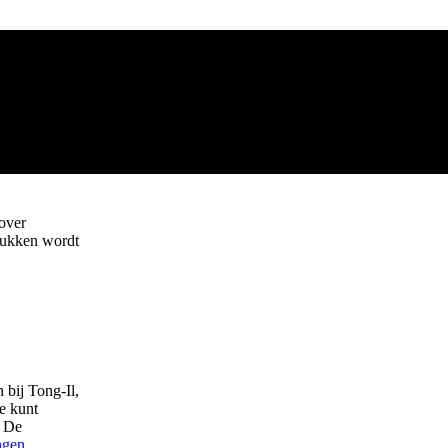
 over
tukken wordt
 bij Tong-Il,
je kunt
. De
ngen
.