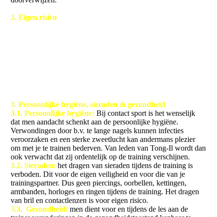
2. Eigen risico
2.1. Het deelnemen aan lessen van en activiteiten
georganiseerd door/via Tong-Il geschiedt geheel op eigen risico.
2.2. Tong-Il is niet verantwoordelijk voor enige schade of letsel
welke tijdens de lessen wordt opgelopen.
2.3. Tong-Il is niet verantwoordelijk voor diefstal van
persoonlijk zaken uit het kleedlokaal, voor, tijdens of na de
training, tijdens het bezoeken van evenementen, wedstrijden of
enige andere activiteit die door Tong-Il wordt georganiseerd.
3. Persoonlijke hygiëne, sieraden & gezondheid
3.1. Persoonlijke hygiëne:
Bij contact sport is het wenselijk
dat men aandacht schenkt aan de persoonlijke hygiëne.
Verwondingen door b.v. te lange nagels kunnen infecties
veroorzaken en een sterke zweetlucht kan andermans plezier
om met je te trainen bederven. Van leden van Tong-Il wordt dan
ook verwacht dat zij ordentelijk op de training verschijnen.
3.2. Sieraden:
het dragen van sieraden tijdens de training is
verboden. Dit voor de eigen veiligheid en voor die van je
trainingspartner. Dus geen piercings, oorbellen, kettingen,
armbanden, horloges en ringen tijdens de training. Het dragen
van bril en contactlenzen is voor eigen risico.
3.3. Gezondheid:
men dient voor en tijdens de les aan de