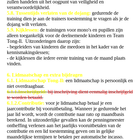
zullen handelen uit het oogpunt van veiligheid en
verantwoordelijkheid.
5.8. Tussentijds verlaten van de dojang:
gedurende de
training dien je aan de trainers toestemming te vragen als je de
dojang wilt verlaten.
5.9. Kijklessen:
de trainingen voor mono's en pupillen zijn
alleen toegankelijk voor de deelnemende kinderen en Team
Tong-Il. Uitzonderingen daarop zijn:
- begeleiders van kinderen die meedoen in het kader van de
kennismakingslessen;
- de kijklessen die iedere eerste training van de maand plaats
vinden.
6. Lidmaatschap en extra bijdragen
6
.1. Lidmaatschap Tong-Il:
een lidmaatschap is persoonlijk en
niet overdraagbaar.
6.1.1.Inschrijfgeld:
bij inschrijving dient eenmalig inschrijfgeld
te worden betaald.
6.1.2.Contributie:
voor je lidmaatschap betaal je een
jaarcontributie bij vooruitbetaling. Wanneer je gedurende het
jaar lid wordt, wordt de contributie naar rato op maandbasis
berekend. In uitzonderlijke gevallen kan de penningmeester
ontheffing verlenen aan het jaarlijks vooruitbetalen van de
contributie en een lid toestemming geven om in gelijke
maandelijkse termijnen te betalen per automatische incasso.