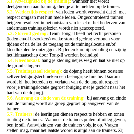
5.1. Afwezigheid bij de training:
wanneer niet wordt
deelgenomen aan training, dien je af te melden bij de trainer.
5.2. Wederzijds respect:
van leden wordt verwacht dat zij met
respect omgaan met hun mede leden. Ongecontroleerd trainen
hetgeen resulteert in het ontstaan van letsel of het bederven van
andermans trainingsplezier, wordt niet geaccepteerd.
5.3. Storend gedrag:
Team Tong-Il heeft het recht personen
(leden en/of bezoekers) welke storend gedrag vertonen voor,
tijdens of na de les de toegang tot de trainingslocatie en/of
kleedlokalen te ontzeggen. Bij leden kan bij herhaling eenzijdig
het lidmaatschap door Tong-Il worden beëindigd.
5.4. Kleedlokaal:
hang je kleding netjes weg en laat ze niet op
de grond slingeren.
5.5. Trainingszaal (dojang):
de dojang heeft binnen oosterse
zelfverdedigingstechnieken een belangrijke functie. Daarom
wordt bij het betreden en verlaten van de dojang uit respect
voor je trainingslocatie gegroet (buiging met je gezicht naar het
hart van de dojang).
5.6. Aanvang en einde van de training:
bij aanvang en einde
van de training wordt als groep gegroet op aangeven van de
trainer.
5.7. Trainers:
de leerlingen dienen respect te hebben en tonen
richting de trainers. Wanneer de trainers praten of uitleg geven,
ben je stil. Aanwijzingen van de trainers volg je op. Vragen
stellen mag, maar het laatste woord is altijd aan de trainers. Zij