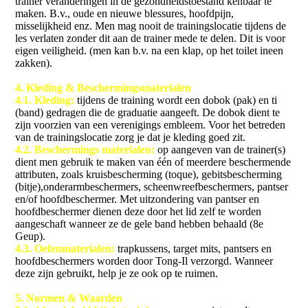
trainer veranderingen in de gezondheidstoestand kenbaar te
maken. B.v., oude en nieuwe blessures, hoofdpijn,
misselijkheid enz. Men mag nooit de trainingslocatie tijdens de
les verlaten zonder dit aan de trainer mede te delen. Dit is voor
eigen veiligheid. (men kan b.v. na een klap, op het toilet ineen
zakken).
4
. Kleding & Beschermingsmaterialen
4.1. Kleding:
tijdens de training wordt een dobok (pak) en ti
(band) gedragen die de graduatie aangeeft. De dobok dient te
zijn voorzien van een verenigings embleem. Voor het betreden
van de trainingslocatie zorg je dat je kleding goed zit.
4.2. Beschermings materialen:
op aangeven van de trainer(s)
dient men gebruik te maken van één of meerdere beschermende
attributen, zoals kruisbescherming (toque), gebitsbescherming
(bitje),onderarmbeschermers, scheenwreefbeschermers, pantser
en/of hoofdbeschermer. Met uitzondering van pantser en
hoofdbeschermer dienen deze door het lid zelf te worden
aangeschaft wanneer ze de gele band hebben behaald (8e
Geup).
4.3. Oefenmaterialen:
trapkussens, target mits, pantsers en
hoofdbeschermers worden door Tong-Il verzorgd. Wanneer
deze zijn gebruikt, help je ze ook op te ruimen.
5. Normen & Waarden