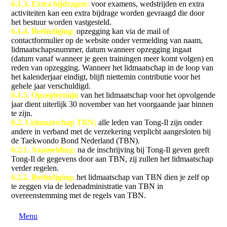
6.1.3. Extra bijdragen:
voor examens, wedstrijden en extra
activiteiten kan een extra bijdrage worden gevraagd die door
het bestuur worden vastgesteld.
6
.1.4. Beëindiging:
opzegging kan via de mail of
contactformulier op de website onder vermelding van naam,
lidmaatschapsnummer, datum wanneer opzegging ingaat
(datum vanaf wanneer je geen trainingen meer komt volgen) en
reden van opzegging. Wanneer het lidmaatschap in de loop van
het kalenderjaar eindigt, blijft niettemin contributie voor het
gehele jaar verschuldigd.
6.1.5. Opzegtermijn
van het lidmaatschap voor het opvolgende
jaar dient uiterlijk 30 november van het voorgaande jaar binnen
te zijn.
6.2. Lidmaatschap TBN:
alle leden van Tong-Il zijn onder
andere in verband met de verzekering verplicht aangesloten bij
de Taekwondo Bond Nederland (TBN).
6.2.1. Aanmelding:
na de inschrijving bij Tong-Il geven geeft
Tong-Il de gegevens door aan TBN, zij zullen het lidmaatschap
verder regelen.
6
.2.2. Beëindiging:
het lidmaatschap van TBN dien je zelf op
te zeggen via de ledenadministratie van TBN in
overeenstemming met de regels van TBN.
Menu