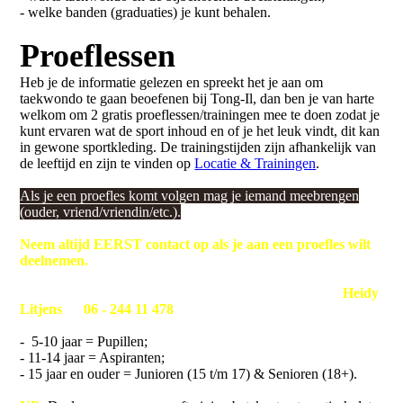
- welke banden (graduaties) je kunt behalen.
Proeflessen
Heb je de informatie gelezen en spreekt het je aan om
taekwondo te gaan beoefenen bij Tong-Il, dan ben je van harte
welkom om 2 gratis proeflessen/trainingen mee te doen zodat je
kunt ervaren wat de sport inhoud en of je het leuk vindt, dit kan
in gewone sportkleding. De trainingstijden zijn afhankelijk van
de leeftijd en zijn te vinden op
Locatie & Trainingen
.
Als je een proefles komt volgen mag je iemand meebrengen
(ouder, vriend/vriendin/etc.).
Neem altijd EERST contact op als je aan een proefles wilt
deelnemen.
Je kunt telefonisch contact opnemen met de hoofdtrainer
Heidy
Litjens
op
06 - 244 11 478
om af te stemmen wanneer er kan
worden meegedaan met de proefles/trainingen:
- 5-10 jaar = Pupillen;
- 11-14 jaar = Aspiranten;
- 15 jaar en ouder = Junioren (15 t/m 17) & Senioren (18+).