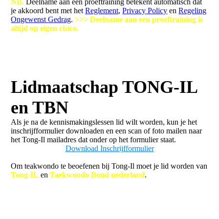
NB.
Deelname aan een proeftraining betekent automatisch dat
je akkoord bent met het
Reglement
,
Privacy Policy
en
Regeling
Ongewenst Gedrag
.
>>> Deelname aan een proeftraining is
altijd op eigen risico.
>>>
Leden zijn verzekerd voor ongevallen en
aansprakelijkheid via hun verplichte lidmaatschap van
Taekwondo Bond Nederland (mits die betaald is).
Lidmaatschap TONG-IL
en TBN
Als je na de kennismakingslessen lid wilt worden, kun je het
inschrijfformulier downloaden en een scan of foto mailen naar
het Tong-Il mailadres dat onder op het formulier staat.
Download Inschrijfformulier
Om teakwondo te beoefenen bij Tong-Il moet je lid worden van
Tong-IL
en
Taekwondo Bond nederland
.